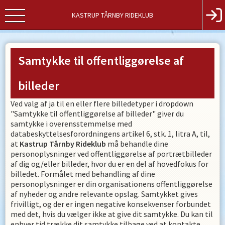
KASTRUP TÅRNBY RIDEKLUB
Kastrup
Tårnby
Samtykke til offentliggørelse af
Rideklub
Ugandavej
billeder
13-
Ved valg af ja til en eller flere billedetyper i dropdown
21
"Samtykke til offentliggørelse af billeder" giver du
2770
samtykke i overensstemmelse med
Kastrup
databeskyttelsesforordningens artikel 6, stk. 1, litra A, til,
at
Kastrup Tårnby Rideklub
må behandle dine
Tlf.
personoplysninger ved offentliggørelse af portrætbilleder
af dig og/eller billeder, hvor du er en del af hovedfokus for
billedet. Formålet med behandling af dine
personoplysninger er din organisationens offentliggørelse
af nyheder og andre relevante opslag. Samtykket gives
frivilligt, og der er ingen negative konsekvenser forbundet
med det, hvis du vælger ikke at give dit samtykke. Du kan til
enhver tid trække dit samtykke tilbage ved at kontakte