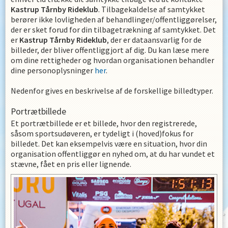
Kastrup Tårnby Rideklub
. Tilbagekaldelse af samtykket
berører ikke lovligheden af behandlinger/offentliggørelser,
der er sket forud for din tilbagetrækning af samtykket. Det
er
Kastrup Tårnby Rideklub
, der er dataansvarlig for de
billeder, der bliver offentliggjort af dig. Du kan læse mere
om dine rettigheder og hvordan organisationen behandler
dine personoplysninger
her
.
Nedenfor gives en beskrivelse af de forskellige billedtyper.
Portrætbillede
Et portrætbillede er et billede, hvor den registrerede,
såsom sportsudøveren, er tydeligt i (hoved)fokus for
billedet. Det kan eksempelvis være en situation, hvor din
organisation offentliggør en nyhed om, at du har vundet et
stævne, fået en pris eller lignende.