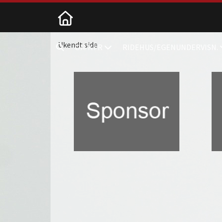
Kastrup
Ukendt side
OM KTR
RIDEHUS/EGENUNDERVISN.
Tårnby
Rideklub
Ugandavej
13-
21
2770
Kastrup
Tlf.