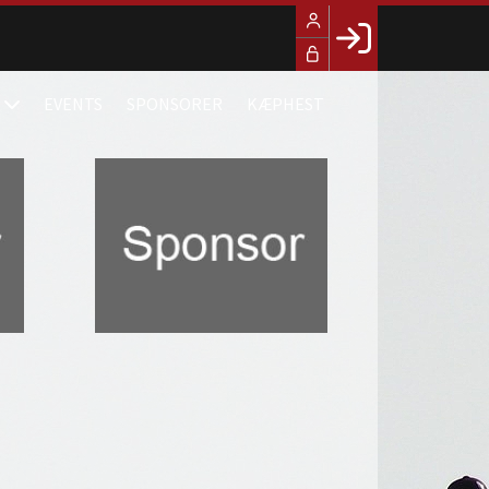
Facebook login
EVENTS
SPONSORER
KÆPHEST
Husk mig
Glemt password
Opret profil
LOG IND