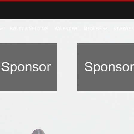
HOLDTILMELDING
KALENDER
MEDLEM
STÆVNER