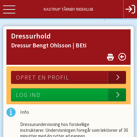
KASTRUP TÅRNBY RIDEKLUB
Kastrup
Tårnby
Dressurhold
Rideklub
Dressur Bengt Ohlsson |
BEti
Ugandavej
13-
21
2770
OPRET EN PROFIL
Kastrup
Tlf.
LOG IND
Info
Dressurundervisning hos forskellige
instruktører. Undervisningen foregår som lektioner af 30
minutter med én rytter ad gangen.