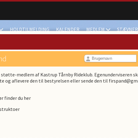
HOLDTILMELDING
KALENDER
MEDLEM
STÆVNER
ind
tøtte-medlem af Kastrup Tårnby Rideklub. Egenunderviseren ska
e og aflevere den til bestyrelsen eller sende den til firspand@gmai
r finder du her
struktoer