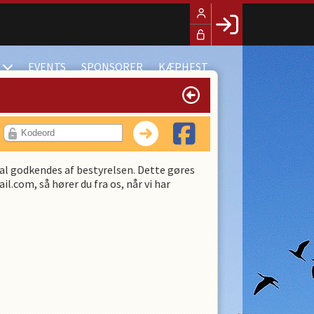
Facebook login
EVENTS
SPONSORER
KÆPHEST
Husk mig
Glemt password
Opret profil
LOG IND
l godkendes af bestyrelsen. Dette gøres
l.com, så hører du fra os, når vi har