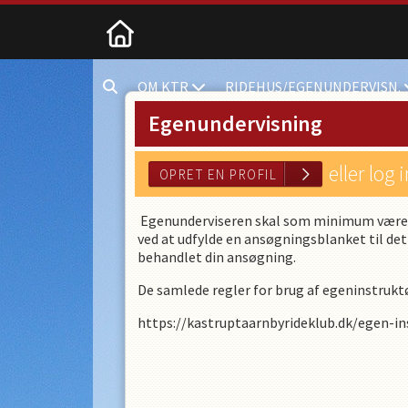
Kastrup
OM KTR
RIDEHUS/EGENUNDERVISN.
Tårnby
Rideklub
Egenundervisning
Ugandavej
13-
21
eller log 
2770
Kastrup
Egenunderviseren skal som minimum være s
Tlf.
ved at udfylde en ansøgningsblanket til dett
OPRET EN PROFIL
behandlet din ansøgning.
De samlede regler for brug af egeninstruktø
https://kastruptaarnbyrideklub.dk/egen-in