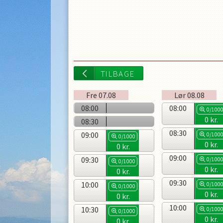
Fre
07.08
Lør
08.08
08:00
08:00
0/100
0
kr.
08:30
08:30
09:00
0/100
0/1000
0
kr.
0
kr.
09:00
09:30
0/100
0/1000
0
kr.
0
kr.
09:30
10:00
0/100
0/1000
0
kr.
0
kr.
TILBAGE
10:00
10:30
0/100
0/1000
0
kr.
0
kr.